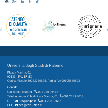
Università degli Studi di Palermo
Piazza Marina, 61
90133 - PALERMO
Codice Fiscale 80023730825, Partita IVA 00605880822
Contatti
Call center studenti
091 238 86472
Telefono Amm. C.le di P.zza Marina, 61
091 238 93011
URP
urp@unipa.it
091 238 93666
PEC
pec@cert.unipa.it