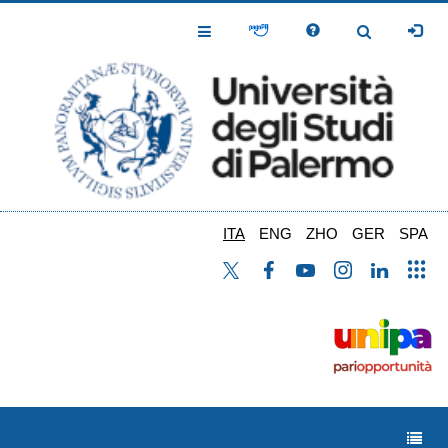
Salta
al
Toggle
Toggle
contenuto
Navigation
Navigation
principale
ITA
ENG
ZHO
GER
SPA