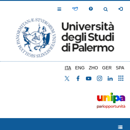
Salta
al
Toggle
Toggle
contenuto
Navigation
Navigation
principale
ITA
ENG
ZHO
GER
SPA