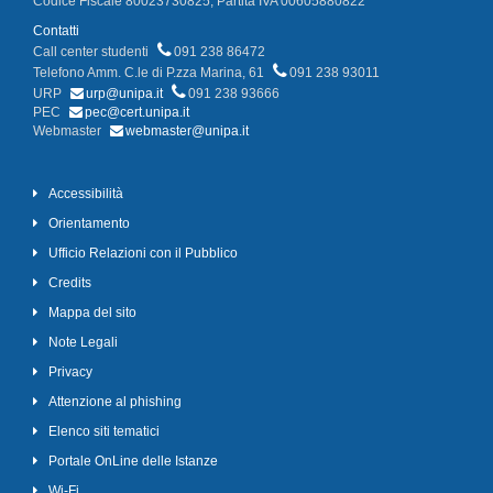
Codice Fiscale 80023730825, Partita IVA 00605880822
Contatti
Call center studenti
091 238 86472
Telefono Amm. C.le di P.zza Marina, 61
091 238 93011
URP
urp@unipa.it
091 238 93666
PEC
pec@cert.unipa.it
Webmaster
webmaster@unipa.it
Accessibilità
Orientamento
Ufficio Relazioni con il Pubblico
Credits
Mappa del sito
Note Legali
Privacy
Attenzione al phishing
Elenco siti tematici
Portale OnLine delle Istanze
Wi-Fi