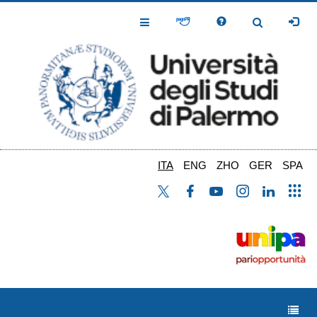
Salta
al
Toggle
Toggle
contenuto
Navigation
Navigation
principale
ITA
ENG
ZHO
GER
SPA