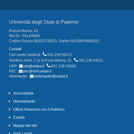
Università degli Studi di Palermo
Piazza Marina, 61
90133 - PALERMO
Codice Fiscale 80023730825, Partita IVA 00605880822
Contatti
Call center studenti
091 238 86472
Telefono Amm. C.le di P.zza Marina, 61
091 238 93011
URP
urp@unipa.it
091 238 93666
PEC
pec@cert.unipa.it
Webmaster
webmaster@unipa.it
Accessibilità
Orientamento
Ufficio Relazioni con il Pubblico
Credits
Mappa del sito
Note Legali