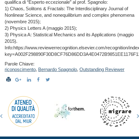
qualifica di “Esperto eccezionale” al prof. Spagnolo:
1) Chaos, Solitons & Fractals: The Interdisciplinary Journal of
Nonlinear Science, and nonequilibrium and complex phenomena
(novembre 2015);
2) Physics Letters A (maggio 2015);
3) Physica A: Statistical Mechanics and its Applications (maggio
2015).
Info:https://www.reviewerrecognition.elsevier.com/recognition/inde
key=A002F298890F30D8CF76D86DD3A4E0472B9851EE1176F1
Parole Chiave:
riconoscimento
,
Bernardo Spagnolo
,
Outstanding Reviewer