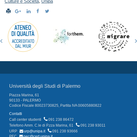
Culture e Società
,
Unipa
Università degli Studi di Palermo
Piazza Marina, 61
90133 - PALERMO
Codice Fiscale 80023730825, Partita IVA 00605880822
Contatti
Call center studenti
091 238 86472
Telefono Amm. C.le di P.zza Marina, 61
091 238 93011
URP
urp@unipa.it
091 238 93666
PEC
pec@cert.unipa.it