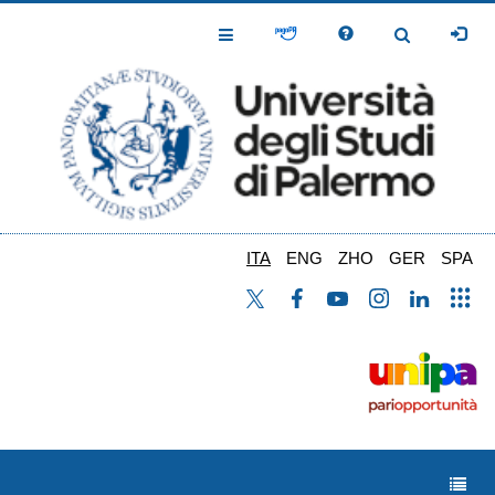
Salta
al
Toggle
Toggle
contenuto
Navigation
Navigation
principale
ITA
ENG
ZHO
GER
SPA