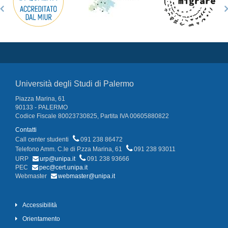
Università degli Studi di Palermo
Piazza Marina, 61
90133 - PALERMO
Codice Fiscale 80023730825, Partita IVA 00605880822
Contatti
Call center studenti
091 238 86472
Telefono Amm. C.le di P.zza Marina, 61
091 238 93011
URP
urp@unipa.it
091 238 93666
PEC
pec@cert.unipa.it
Webmaster
webmaster@unipa.it
Accessibilità
Orientamento