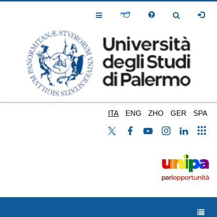
Salta
al
Toggle
Toggle
contenuto
Navigation
Navigation
principale
ITA
ENG
ZHO
GER
SPA