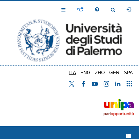
Salta
al
Toggle
Toggle
contenuto
Navigation
Navigation
principale
ITA
ENG
ZHO
GER
SPA