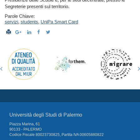
Segreterie presenti sul territorio.
Parole Chiave:
servizi
,
students
,
UniPa Smart Card
Università degli Studi di Palermo
Piazza Marina, 61
90133 - PALERMO
Codice Fiscale 80023730825, Partita IVA 00605880822