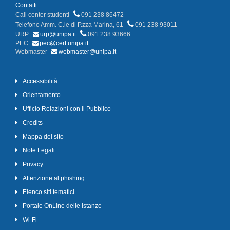
Contatti
Call center studenti
091 238 86472
Telefono Amm. C.le di P.zza Marina, 61
091 238 93011
URP
urp@unipa.it
091 238 93666
PEC
pec@cert.unipa.it
Webmaster
webmaster@unipa.it
Accessibilità
Orientamento
Ufficio Relazioni con il Pubblico
Credits
Mappa del sito
Note Legali
Privacy
Attenzione al phishing
Elenco siti tematici
Portale OnLine delle Istanze
Wi-Fi