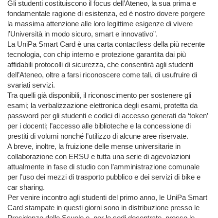
Gli studenti costituiscono il focus dell’Ateneo, la sua prima e
fondamentale ragione di esistenza, ed è nostro dovere porgere
la massima attenzione alle loro legittime esigenze di vivere
l’Università in modo sicuro, smart e innovativo”.
La UniPa Smart Card è una carta contactless della più recente
tecnologia, con chip interno e protezione garantita dai più
affidabili protocolli di sicurezza, che consentirà agli studenti
dell’Ateneo, oltre a farsi riconoscere come tali, di usufruire di
svariati servizi.
Tra quelli già disponibili, il riconoscimento per sostenere gli
esami; la verbalizzazione elettronica degli esami, protetta da
password per gli studenti e codici di accesso generati da ‘token’
per i docenti; l’accesso alle biblioteche e la concessione di
prestiti di volumi nonché l’utilizzo di alcune aree riservate.
A breve, inoltre, la fruizione delle mense universitarie in
collaborazione con ERSU e tutta una serie di agevolazioni
attualmente in fase di studio con l’amministrazione comunale
per l’uso dei mezzi di trasporto pubblico e dei servizi di bike e
car sharing.
Per venire incontro agli studenti del primo anno, le UniPa Smart
Card stampate in questi giorni sono in distribuzione presso le
Presidenze delle Scuole e, per le sedi decentrate, presso le