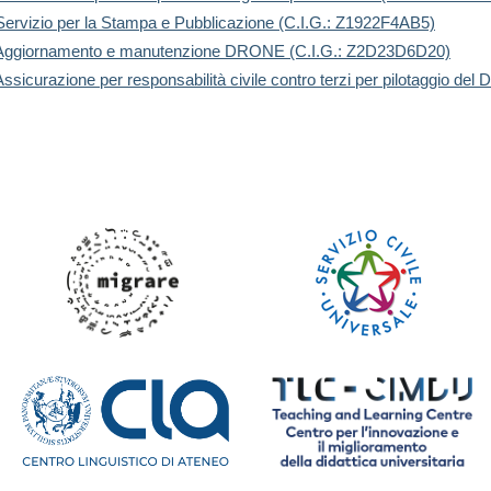
 Servizio per la Stampa e Pubblicazione (C.I.G.: Z1922F4AB5)
to: Aggiornamento e manutenzione DRONE (C.I.G.: Z2D23D6D20)
Assicurazione per responsabilità civile contro terzi per pilotaggio d