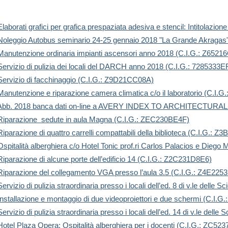
Elaborati grafici per grafica prespaziata adesiva e stencil: Intitolazi
: Noleggio Autobus seminario 24-25 gennaio 2018 "La Grande Akraga
: Manutenzione ordinaria impianti ascensori anno 2018 (C.I.G.: Z6521
 Servizio di pulizia dei locali del DARCH anno 2018 (C.I.G.: 7285333E
 Servizio di facchinaggio (C.I.G.: Z9D21CC08A)
 Manutenzione e riparazione camera climatica c/o il laboratorio (C.I.
lto: Abb. 2018 banca dati on-line a AVERY INDEX TO ARCHITECTUR
: Riparazione sedute in aula Magna (C.I.G.: ZEC230BE4F)
Riparazione di quattro carrelli compattabili della biblioteca (C.I.G.: 
Ospitalità alberghiera c/o Hotel Tonic prof.ri Carlos Palacios e Dieg
Riparazione di alcune porte dell’edificio 14 (C.I.G.: Z2C231D8E6)
 Riparazione del collegamento VGA presso l’aula 3.5 (C.I.G.: Z4E225
ervizio di pulizia straordinaria presso i locali dell’ed. 8 di v.le delle
 Installazione e montaggio di due videoproiettori e due schermi (C.I.
ervizio di pulizia straordinaria presso i locali dell’ed. 14 di v.le dell
Hotel Plaza Opera: Ospitalità alberghiera per i docenti (C.I.G.: ZC52