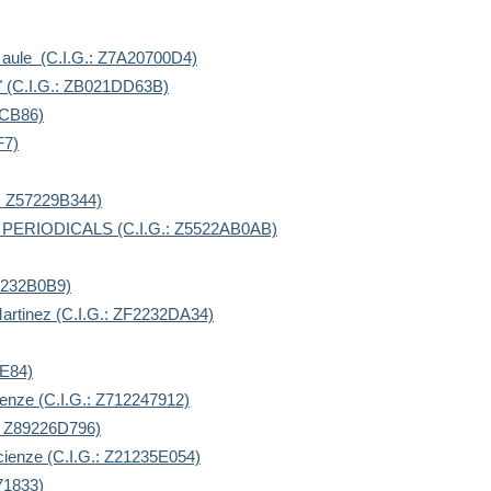
one aule (C.I.G.: Z7A20700D4)
s" (C.I.G.: ZB021DD63B)
6CB86)
F7)
G.: Z57229B344)
AL PERIODICALS (C.I.G.: Z5522AB0AB)
Z3B232B0B9)
o Martinez (C.I.G.: ZF2232DA34)
3E84)
 Scienze (C.I.G.: Z712247912)
G.: Z89226D796)
e Scienze (C.I.G.: Z21235E054)
371833)