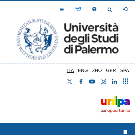
Salta
al
Toggle
Toggle
contenuto
Navigation
Navigation
principale
ITA
ENG
ZHO
GER
SPA