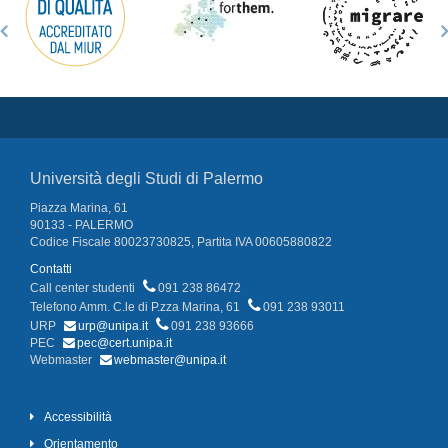
Università degli Studi di Palermo
Piazza Marina, 61
90133 - PALERMO
Codice Fiscale 80023730825, Partita IVA 00605880822
Contatti
Call center studenti
091 238 86472
Telefono Amm. C.le di P.zza Marina, 61
091 238 93011
URP
urp@unipa.it
091 238 93666
PEC
pec@cert.unipa.it
Webmaster
webmaster@unipa.it
Accessibilità
Orientamento