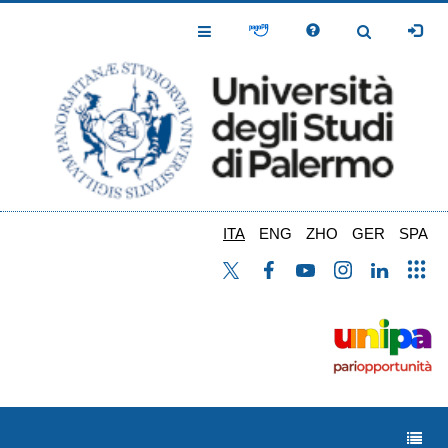
Salta
al
Toggle
Toggle
contenuto
Navigation
Navigation
principale
ITA
ENG
ZHO
GER
SPA