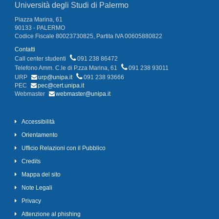
Università degli Studi di Palermo
Piazza Marina, 61
90133 - PALERMO
Codice Fiscale 80023730825, Partita IVA 00605880822
Contatti
Call center studenti
091 238 86472
Telefono Amm. C.le di P.zza Marina, 61
091 238 93011
URP
urp@unipa.it
091 238 93666
PEC
pec@cert.unipa.it
Webmaster
webmaster@unipa.it
Accessibilità
Orientamento
Ufficio Relazioni con il Pubblico
Credits
Mappa del sito
Note Legali
Privacy
Attenzione al phishing