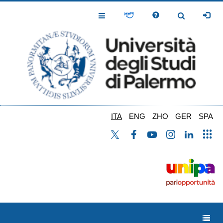
Salta
al
Toggle
Toggle
contenuto
Navigation
Navigation
principale
ITA
ENG
ZHO
GER
SPA