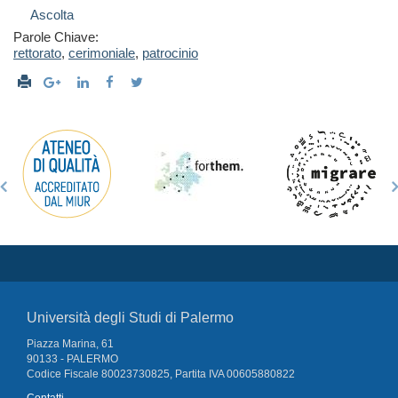
Ascolta
Parole Chiave:
rettorato
,
cerimoniale
,
patrocinio
Università degli Studi di Palermo
Piazza Marina, 61
90133 - PALERMO
Codice Fiscale 80023730825, Partita IVA 00605880822