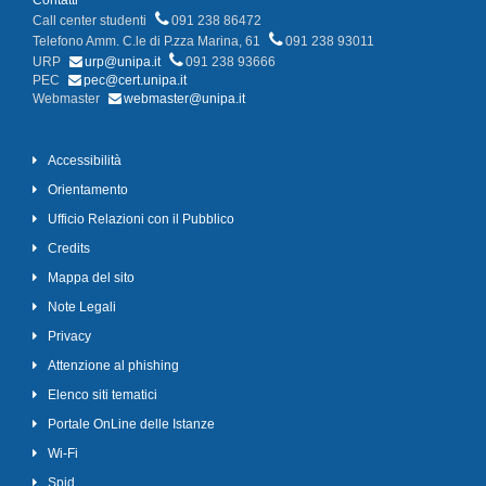
Contatti
Call center studenti
091 238 86472
Telefono Amm. C.le di P.zza Marina, 61
091 238 93011
URP
urp@unipa.it
091 238 93666
PEC
pec@cert.unipa.it
Webmaster
webmaster@unipa.it
Accessibilità
Orientamento
Ufficio Relazioni con il Pubblico
Credits
Mappa del sito
Note Legali
Privacy
Attenzione al phishing
Elenco siti tematici
Portale OnLine delle Istanze
Wi-Fi
Spid