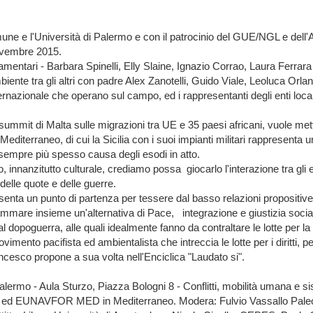
ne e l'Università di Palermo e con il patrocinio del GUE/NGL e dell'A
novembre 2015.
arlamentari - Barbara Spinelli, Elly Slaine, Ignazio Corrao, Laura Ferra
mbiente tra gli altri con padre Alex Zanotelli, Guido Viale, Leoluca Orl
 internazionale che operano sul campo, ed i rappresentanti degli enti lo
mmit di Malta sulle migrazioni tra UE e 35 paesi africani, vuole metter
 Mediterraneo, di cui la Sicilia con i suoi impianti militari rappresent
, sempre più spesso causa degli esodi in atto.
anzitutto culturale, crediamo possa giocarlo l'interazione tra gli enti
delle quote e delle guerre.
ta un punto di partenza per tessere dal basso relazioni propositive, p
mare insieme un'alternativa di Pace, integrazione e giustizia sociale
al dopoguerra, alle quali idealmente fanno da contraltare le lotte per l
mento pacifista ed ambientalista che intreccia le lotte per i diritti, 
ancesco propone a sua volta nell'Enciclica "Laudato si".
rmo - Aula Sturzo, Piazza Bologni 8 - Conflitti, mobilità umana e si
ex ed EUNAVFOR MED in Mediterraneo. Modera: Fulvio Vassallo Paleolo