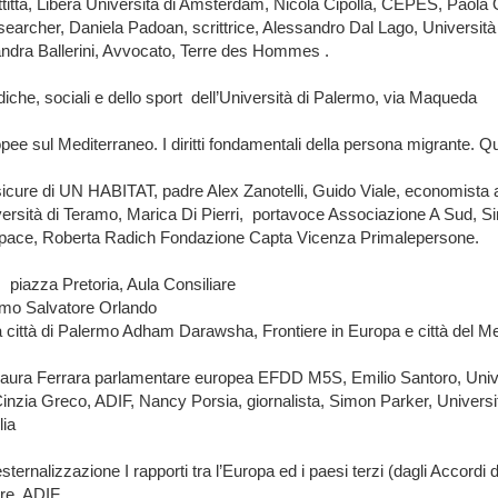
ttitta, Libera Università di Amsterdam, Nicola Cipolla, CEPES, Pao
searcher, Daniela Padoan, scrittrice, Alessandro Dal Lago, Universi
ndra Ballerini, Avvocato, Terre des Hommes .
che, sociali e dello sport dell’Università di Palermo, via Maqueda
ee sul Mediterraneo. I diritti fondamentali della persona migrante. Qua
ure di UN HABITAT, padre Alex Zanotelli, Guido Viale, economista ambi
versità di Teramo, Marica Di Pierri, portavoce Associazione A Sud, S
di pace, Roberta Radich Fondazione Capta Vicenza Primalepersone.
piazza Pretoria, Aula Consiliare
ermo Salvatore Orlando
lla città di Palermo Adham Darawsha, Frontiere in Europa e città del M
ura Ferrara parlamentare europea EFDD M5S, Emilio Santoro, Univers
inzia Greco, ADIF, Nancy Porsia, giornalista, Simon Parker, University
lia
 esternalizzazione I rapporti tra l’Europa ed i paesi terzi (dagli Accor
ntiere, ADIF