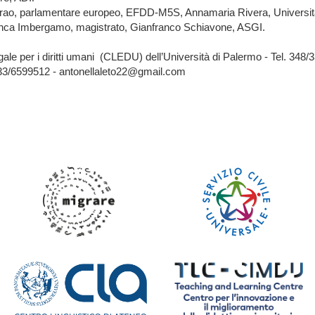
rrao, parlamentare europeo, EFDD-M5S, Annamaria Rivera, Università 
ranca Imbergamo, magistrato, Gianfranco Schiavone, ASGI.
gale per i diritti umani (CLEDU) dell’Università di Palermo - Tel. 348
333/6599512 - antonellaleto22@gmail.com