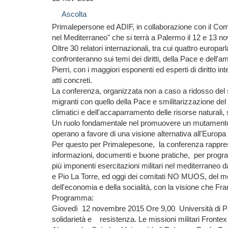
Ascolta
Primalepersone ed ADIF, in collaborazione con il Comu
nel Mediterraneo" che si terrà a Palermo il 12 e 13 
Oltre 30 relatori internazionali, tra cui quattro europ
confronteranno sui temi dei diritti, della Pace e dell'a
Pierri, con i maggiori esponenti ed esperti di diritto
atti concreti.
La conferenza, organizzata non a caso a ridosso del su
migranti con quello della Pace e smilitarizzazione del
climatici e dell'accaparramento delle risorse naturali
Un ruolo fondamentale nel promuovere un mutamento, inn
operano a favore di una visione alternativa all'Europa 
Per questo per Primalepesone, la conferenza rappresen
informazioni, documenti e buone pratiche, per program
più imponenti esercitazioni militari nel mediterraneo d
e Pio La Torre, ed oggi dei comitati NO MUOS, del movi
dell'economia e della socialità, con la visione che Fr
Programma:
Giovedì 12 novembre 2015 Ore 9,00 Università di Pale
solidarietà e resistenza. Le missioni militari Front