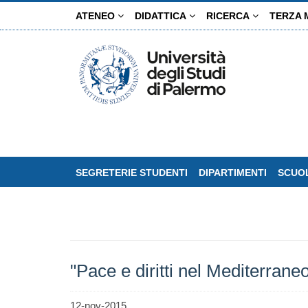
Salta
ATENEO
DIDATTICA
RICERCA
TERZA 
al
contenuto
principale
SEGRETERIE STUDENTI
DIPARTIMENTI
SCUOL
"Pace e diritti nel Mediterrane
12-nov-2015