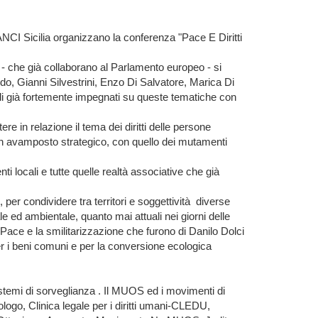
NCI Sicilia organizzano la conferenza "Pace E Diritti
ra - che già collaborano al Parlamento europeo - si
ando, Gianni Silvestrini, Enzo Di Salvatore, Marica Di
cali già fortemente impegnati su queste tematiche con
e in relazione il tema dei diritti delle persone
a un avamposto strategico, con quello dei mutamenti
 locali e tutte quelle realtà associative che già
er condividere tra territori e soggettività diverse
 ed ambientale, quanto mai attuali nei giorni delle
a Pace e la smilitarizzazione che furono di Danilo Dolci
per i beni comuni e per la conversione ecologica
stemi di sorveglianza . Il MUOS ed i movimenti di
go, Clinica legale per i diritti umani-CLEDU,