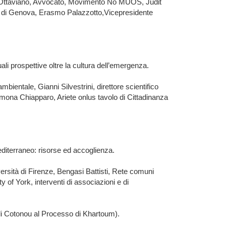
la Ottaviano, Avvocato, Movimento No MUOS, Judit
tà di Genova, Erasmo Palazzotto,Vicepresidente
li prospettive oltre la cultura dell’emergenza.
entale, Gianni Silvestrini, direttore scientifico
imona Chiapparo, Ariete onlus tavolo di Cittadinanza
editerraneo: risorse ed accoglienza.
ità di Firenze, Bengasi Battisti, Rete comuni
 of York, interventi di associazioni e di
di di Cotonou al Processo di Khartoum).