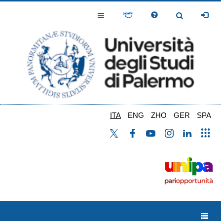
Salta
al
Toggle
Toggle
contenuto
Navigation
Navigation
principale
ITA
ENG
ZHO
GER
SPA