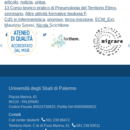
articolo
,
notizia
,
unipa
,
13 Corso teorico pratico di Pneumologia del Territorio Elimo
,
seminario
,
Altre attività formative tipologia F
,
CdS in Infermieristica
,
promise
,
terza missione
,
ECM_Ext
,
Maurizio Soresi
,
Nicola Scichilone
Università degli Studi di Palermo
Piazza Marina, 61
90133 - PALERMO
Codice Fiscale 80023730825, Partita IVA 00605880822
Contatti
Call center studenti
091 238 86472
Telefono Amm. C.le di P.zza Marina, 61
091 238 93011