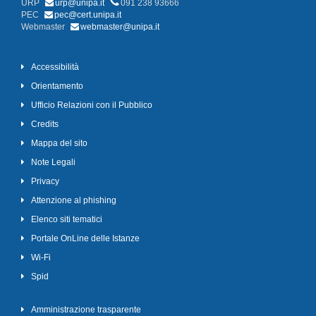
URP
urp@unipa.it
091 238 93666
PEC
pec@cert.unipa.it
Webmaster
webmaster@unipa.it
Accessibilità
Orientamento
Ufficio Relazioni con il Pubblico
Credits
Mappa del sito
Note Legali
Privacy
Attenzione al phishing
Elenco siti tematici
Portale OnLine delle Istanze
Wi-Fi
Spid
Amministrazione trasparente