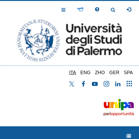
Salta
al
Toggle
Toggle
contenuto
Navigation
Navigation
principale
ITA
ENG
ZHO
GER
SPA