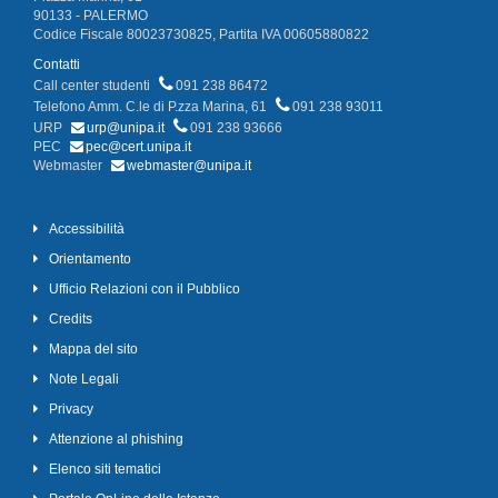
90133 - PALERMO
Codice Fiscale 80023730825, Partita IVA 00605880822
Contatti
Call center studenti
091 238 86472
Telefono Amm. C.le di P.zza Marina, 61
091 238 93011
URP
urp@unipa.it
091 238 93666
PEC
pec@cert.unipa.it
Webmaster
webmaster@unipa.it
Accessibilità
Orientamento
Ufficio Relazioni con il Pubblico
Credits
Mappa del sito
Note Legali
Privacy
Attenzione al phishing
Elenco siti tematici