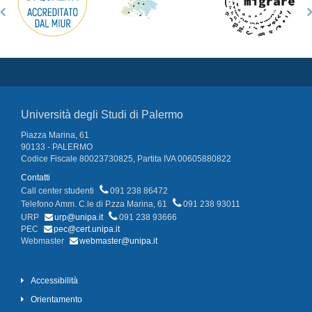
Università degli Studi di Palermo
Piazza Marina, 61
90133 - PALERMO
Codice Fiscale 80023730825, Partita IVA 00605880822
Contatti
Call center studenti
091 238 86472
Telefono Amm. C.le di P.zza Marina, 61
091 238 93011
URP
urp@unipa.it
091 238 93666
PEC
pec@cert.unipa.it
Webmaster
webmaster@unipa.it
Accessibilità
Orientamento