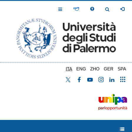
Salta
al
Toggle
Toggle
contenuto
Navigation
Navigation
principale
ITA
ENG
ZHO
GER
SPA