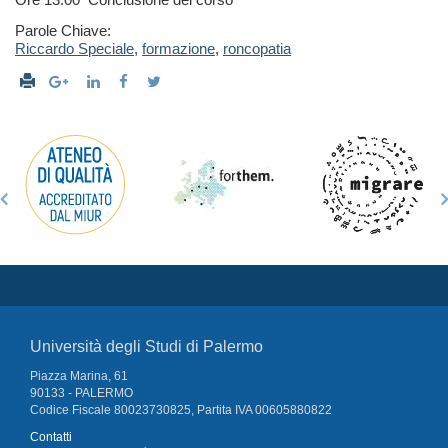
Parole Chiave:
Riccardo Speciale
,
formazione
,
roncopatia
Università degli Studi di Palermo
Piazza Marina, 61
90133 - PALERMO
Codice Fiscale 80023730825, Partita IVA 00605880822
Contatti