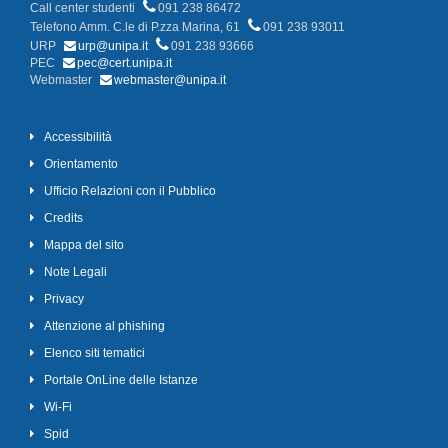
Call center studenti
091 238 86472
Telefono Amm. C.le di P.zza Marina, 61
091 238 93011
URP
urp@unipa.it
091 238 93666
PEC
pec@cert.unipa.it
Webmaster
webmaster@unipa.it
Accessibilità
Orientamento
Ufficio Relazioni con il Pubblico
Credits
Mappa del sito
Note Legali
Privacy
Attenzione al phishing
Elenco siti tematici
Portale OnLine delle Istanze
Wi-Fi
Spid