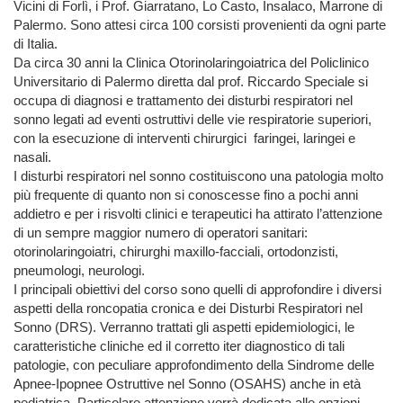
Vicini di Forlì, i Prof. Giarratano, Lo Casto, Insalaco, Marrone di
Palermo. Sono attesi circa 100 corsisti provenienti da ogni parte
di Italia.
Da circa 30 anni la Clinica Otorinolaringoiatrica del Policlinico
Universitario di Palermo diretta dal prof. Riccardo Speciale si
occupa di diagnosi e trattamento dei disturbi respiratori nel
sonno legati ad eventi ostruttivi delle vie respiratorie superiori,
con la esecuzione di interventi chirurgici faringei, laringei e
nasali.
I disturbi respiratori nel sonno costituiscono una patologia molto
più frequente di quanto non si conoscesse fino a pochi anni
addietro e per i risvolti clinici e terapeutici ha attirato l’attenzione
di un sempre maggior numero di operatori sanitari:
otorinolaringoiatri, chirurghi maxillo-facciali, ortodonzisti,
pneumologi, neurologi.
I principali obiettivi del corso sono quelli di approfondire i diversi
aspetti della roncopatia cronica e dei Disturbi Respiratori nel
Sonno (DRS). Verranno trattati gli aspetti epidemiologici, le
caratteristiche cliniche ed il corretto iter diagnostico di tali
patologie, con peculiare approfondimento della Sindrome delle
Apnee-Ipopnee Ostruttive nel Sonno (OSAHS) anche in età
pediatrica. Particolare attenzione verrà dedicata alle opzioni