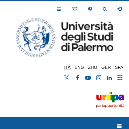
Salta
al
Toggle
Toggle
contenuto
Navigation
Navigation
principale
ITA
ENG
ZHO
GER
SPA