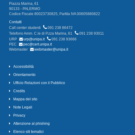
Piazza Marina, 61
90133 - PALERMO
Codice Fiscale 80023730825, Partita IVA 00605880822
Contatti
Call center studenti
091 238 86472
Telefono Amm. C.le di P.zza Marina, 61
091 238 93011
URP
urp@unipa.it
091 238 93666
PEC
pec@cert.unipa.it
Webmaster
webmaster@unipa.it
Accessibilità
Orientamento
Ufficio Relazioni con il Pubblico
Credits
Mappa del sito
Note Legali
Privacy
Attenzione al phishing
Elenco siti tematici