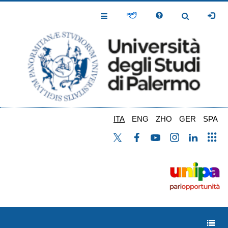
Salta
al
Toggle
Toggle
contenuto
Navigation
Navigation
principale
ITA
ENG
ZHO
GER
SPA