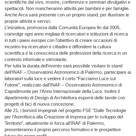
scientifiche dal vivo, mostre, conferenze e seminari divulgativi e
spettacoli. Non mancheranno attività per bambini e per famiglie.
Anche Arca sarà presente con un proprio stand, per illustrare le
proprie attività e servizi.
L’iniziativa, promossa dalla Comunità Europea fin dal 2005,
coinvolge ogni anno migliaia di ricercatori e istituzioni di ricerca
in tutti i paesi europei con l’obiettivo di creare occasioni di
incontro tra ricercatori e cittadini e diffondere la cultura
scientifica e la conoscenza delle professioni della ricerca in un
contesto informale e stimolante.
Per tutta la durata dell’evento sarà possibile visitare lo stand
dell’INAF – Osservatorio Astronomico di Palermo, partecipare ai
laboratori sulla luce e vedere il corto “Facciamo Luce sul
Fotone”, realizzato dall’INAF – Osservatorio Astronomico di
Capodimonte per l’Anno Internazionale della Luce. Inoltre il
dipartimento di Design di Architettura esporrà delle tavole con
progetti di bici di nuova concezione.
Alle 21, i borsisti impegnati nel progetto FSE “Dalle Tecnologie
per l’Astrofisica alla Creazione di impresa per lo sviluppo del
Territorio”, attualmente in forza all’INAF di Palermo,
presenteranno il proprio percorso formativo e le prospettive
future dei propri profili.