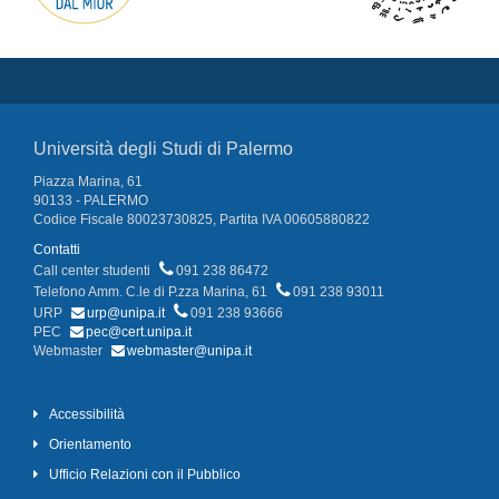
Università degli Studi di Palermo
Piazza Marina, 61
90133 - PALERMO
Codice Fiscale 80023730825, Partita IVA 00605880822
Contatti
Call center studenti
091 238 86472
Telefono Amm. C.le di P.zza Marina, 61
091 238 93011
URP
urp@unipa.it
091 238 93666
PEC
pec@cert.unipa.it
Webmaster
webmaster@unipa.it
Accessibilità
Orientamento
Ufficio Relazioni con il Pubblico