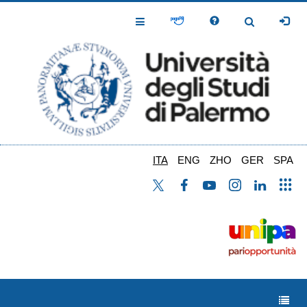
Salta
al
Toggle
Toggle
contenuto
Navigation
Navigation
principale
ITA
ENG
ZHO
GER
SPA