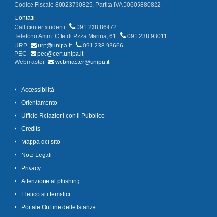
Codice Fiscale 80023730825, Partita IVA 00605880822
Contatti
Call center studenti
091 238 86472
Telefono Amm. C.le di P.zza Marina, 61
091 238 93011
URP
urp@unipa.it
091 238 93666
PEC
pec@cert.unipa.it
Webmaster
webmaster@unipa.it
Accessibilità
Orientamento
Ufficio Relazioni con il Pubblico
Credits
Mappa del sito
Note Legali
Privacy
Attenzione al phishing
Elenco siti tematici
Portale OnLine delle Istanze