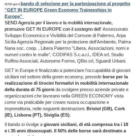
bando di selezione per la partecipazione al progetto
SEND apre il
“GET IN EUROPE Green Economy Traineeships in
Europe”
SEND Agenzia per il lavoro e la mobilità internazionale,
promuove GET IN EUROPE con il sostegno dell'
Assessorato
Sviluppo Economico e Vivibilità del
Comune di Palermo,
Arpa
Sicilia Agenzia Regionale per la protezione dell’Ambiente,
Palma
Nana soc. coop. ,
Libera Palermo "Libera. Associazioni, nomi e
numeri contro le mafie",
CODIFAS S.c.a.r.l.,
IDEA srl,
Studio
Ruffino Associati,
Autonome Forme,
QBio srl,
Sguardi Urbani.
GET in Europe è finalizzato a potenziare l'occupabilità di giovani
siciliani nel settore della green economy,
prevede
borse per la
realizzazione di tirocini formativi in mobilità internazionale
della durata di 75 giorni
da svolgere presso aziende private e
organizzazioni che lavorano nella GREEN ECONOMY vista
come via praticabile per creare nuova occupazione e
imprenditoria,
nelle seguenti destinazioni:
Bristol (GB), Cork
(IE), Lisbona (PT), Siviglia (ES)
.
Il bando si rivolge a
giovani siciliani, di età compresa tra i 18
e i 35 anni disoccupati.
Il 50% delle borse sarà destinato a