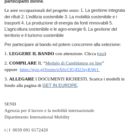
partecipanti donne
.
1. La gestione integrata
Le aree occupazionali del progetto sono:
dei rifiuti
2. L’edilizia sostenibile
3. La mobilità sostenibile e i
trasporti
4. La produzione di energia da fonti rinnovabili
5.
L’agricoltura sostenibile e le agro-energie
6. La gestione del
territorio e il turismo sostenibile
Per partecipare al bando ed potere concorrere alla selezione:
1.
LEGGERE IL BANDO
con attenzione. Clicca (
qui
)
2.
COMPILARE
IL “
Modulo di Candidatura on line
”
oppure
https://goo.gl/forms/pX6cCfGjD23syKWr1
3.
ALLEGARE
I DOCUMENTI RICHIESTI. Scarica i modelli in
GET IN EUROPE
fondo alla pagina di
.
SEND
Agenzia per il lavoro e la mobilità internazionale
Dipartimento International Mobility
t | f 0039 091 6172420