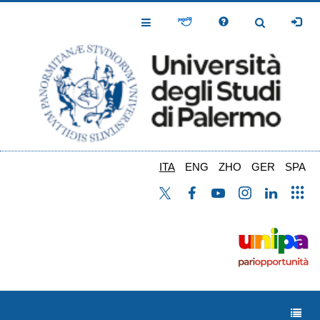
Salta
al
Toggle
Toggle
contenuto
Navigation
Navigation
principale
ITA
ENG
ZHO
GER
SPA