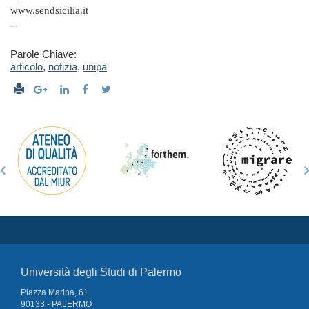
www.sendsicilia.it
--
Parole Chiave:
articolo
,
notizia
,
unipa
Università degli Studi di Palermo
Piazza Marina, 61
90133 - PALERMO