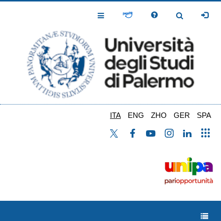
Salta
al
Toggle
Toggle
contenuto
Navigation
Navigation
principale
ITA
ENG
ZHO
GER
SPA