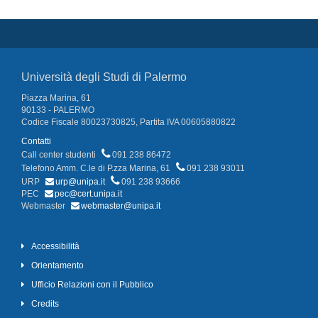
Università degli Studi di Palermo
Piazza Marina, 61
90133 - PALERMO
Codice Fiscale 80023730825, Partita IVA 00605880822
Contatti
Call center studenti
091 238 86472
Telefono Amm. C.le di P.zza Marina, 61
091 238 93011
URP
urp@unipa.it
091 238 93666
PEC
pec@cert.unipa.it
Webmaster
webmaster@unipa.it
Accessibilità
Orientamento
Ufficio Relazioni con il Pubblico
Credits