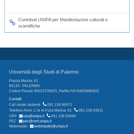
Contributi UNIPA per Manifestazioni culturali e
scientifiche
Università degli Studi di Palermo
Piazza Marina, 61
90133 - PALERMO
Codice Fiscale 80023730825, Partita IVA 00605880822
Contatti
Call center studenti
091 238 86472
Telefono Amm. C.le di P.zza Marina, 61
091 238 93011
URP
urp@unipa.it
091 238 93666
PEC
pec@cert.unipa.it
Webmaster
webmaster@unipa.it