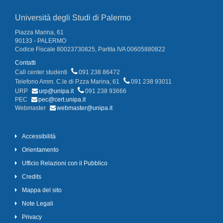
Università degli Studi di Palermo
Piazza Marina, 61
90133 - PALERMO
Codice Fiscale 80023730825, Partita IVA 00605880822
Contatti
Call center studenti
091 238 86472
Telefono Amm. C.le di P.zza Marina, 61
091 238 93011
URP
urp@unipa.it
091 238 93666
PEC
pec@cert.unipa.it
Webmaster
webmaster@unipa.it
Accessibilità
Orientamento
Ufficio Relazioni con il Pubblico
Credits
Mappa del sito
Note Legali
Privacy