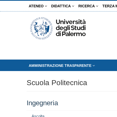
Salta
ATENEO
DIDATTICA
RICERCA
TERZA 
al
contenuto
principale
AMMINISTRAZIONE TRASPARENTE
Scuola Politecnica
Ingegneria
Ascolta