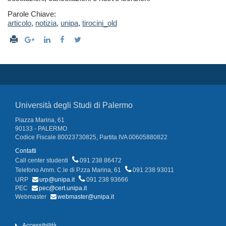
Parole Chiave:
articolo
,
notizia
,
unipa
,
tirocini_old
Università degli Studi di Palermo
Piazza Marina, 61
90133 - PALERMO
Codice Fiscale 80023730825, Partita IVA 00605880822
Contatti
Call center studenti
091 238 86472
Telefono Amm. C.le di P.zza Marina, 61
091 238 93011
URP
urp@unipa.it
091 238 93666
PEC
pec@cert.unipa.it
Webmaster
webmaster@unipa.it
Accessibilità