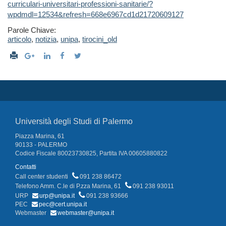
curriculari-universitari-professioni-sanitarie/?
wpdmdl=12534&refresh=668e6967cd1d21720609127
Parole Chiave:
articolo
,
notizia
,
unipa
,
tirocini_old
Università degli Studi di Palermo
Piazza Marina, 61
90133 - PALERMO
Codice Fiscale 80023730825, Partita IVA 00605880822
Contatti
Call center studenti
091 238 86472
Telefono Amm. C.le di P.zza Marina, 61
091 238 93011
URP
urp@unipa.it
091 238 93666
PEC
pec@cert.unipa.it
Webmaster
webmaster@unipa.it