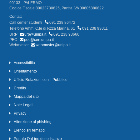
90133 - PALERMO
Codice Fiscale 80023730825, Partita IVA 00605880822
Contatti
Call center studenti
091 238 86472
Telefono Amm. C.le di P.zza Marina, 61
091 238 93011
URP
urp@unipa.it
091 238 93666
PEC
pec@cert.unipa.it
Webmaster
webmaster@unipa.it
Accessibilità
Orientamento
Ufficio Relazioni con il Pubblico
Credits
Mappa del sito
Note Legali
Privacy
Attenzione al phishing
Elenco siti tematici
Portale OnLine delle Istanze