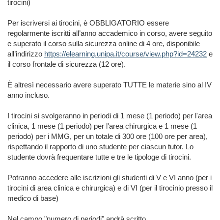
tirocini)
Per iscriversi ai tirocini, è OBBLIGATORIO essere
regolarmente iscritti all’anno accademico in corso, avere seguito
e superato il corso sulla sicurezza online di 4 ore, disponibile
all’indirizzo
https://elearning.unipa.it/course/view.php?id=24232
e
il corso frontale di sicurezza (12 ore).
È altresì necessario avere superato TUTTE le materie sino al IV
anno incluso.
I tirocini si svolgeranno in periodi di 1 mese (1 periodo) per l'area
clinica, 1 mese (1 periodo) per l'area chirurgica e 1 mese (1
periodo) per i MMG, per un totale di 300 ore (100 ore per area),
rispettando il rapporto di uno studente per ciascun tutor. Lo
studente dovrà frequentare tutte e tre le tipologe di tirocini.
Potranno accedere alle iscrizioni gli studenti di V e VI anno (per i
tirocini di area clinica e chirurgica) e di VI (per il tirocinio presso il
medico di base)
Nel campo "numero di periodi" andrà scritto