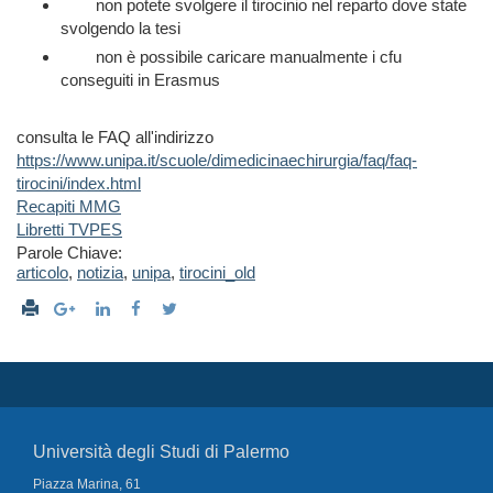
non potete svolgere il tirocinio nel reparto dove state
svolgendo la tesi
non è possibile caricare manualmente i cfu
conseguiti in Erasmus
consulta le FAQ all'indirizzo
https://www.unipa.it/scuole/dimedicinaechirurgia/faq/faq-
tirocini/index.html
Recapiti MMG
Libretti TVPES
Parole Chiave:
articolo
,
notizia
,
unipa
,
tirocini_old
Università degli Studi di Palermo
Piazza Marina, 61