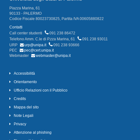
Piazza Marina, 61
90133 - PALERMO
Codice Fiscale 80023730825, Partita IVA 00605880822
Contatti
Call center studenti
091 238 86472
Telefono Amm. C.le di P.zza Marina, 61
091 238 93011
URP
urp@unipa.it
091 238 93666
PEC
pec@cert.unipa.it
Webmaster
webmaster@unipa.it
Accessibilità
Orientamento
Ufficio Relazioni con il Pubblico
Credits
Mappa del sito
Note Legali
Privacy
Attenzione al phishing