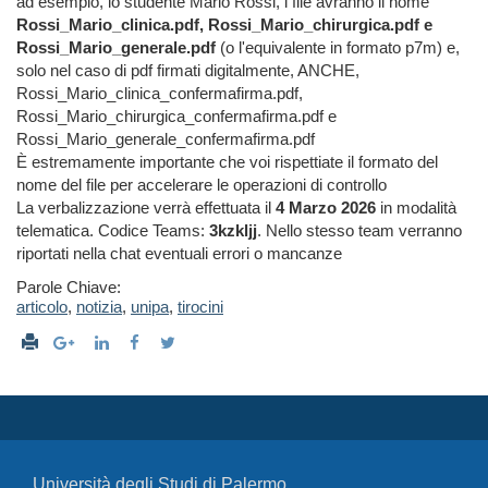
ad esempio, lo studente Mario Rossi, i file avranno il nome
Rossi_Mario_clinica.pdf, Rossi_Mario_chirurgica.pdf e
Rossi_Mario_generale.pdf
(o l'equivalente in formato p7m) e,
solo nel caso di pdf firmati digitalmente, ANCHE,
Rossi_Mario_clinica_confermafirma.pdf,
Rossi_Mario_chirurgica_confermafirma.pdf e
Rossi_Mario_generale_confermafirma.pdf
È estremamente importante che voi rispettiate il formato del
nome del file per accelerare le operazioni di controllo
La verbalizzazione verrà effettuata il
4 Marzo 2026
in modalità
telematica. Codice Teams:
3kzkljj
. Nello stesso team verranno
riportati nella chat eventuali errori o mancanze
Parole Chiave:
articolo
,
notizia
,
unipa
,
tirocini
Università degli Studi di Palermo