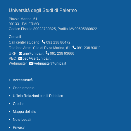
Università degli Studi di Palermo
Piazza Marina, 61
90133 - PALERMO
Codice Fiscale 80023730825, Partita IVA 00605880822
Contatti
Call center studenti
091 238 86472
Telefono Amm. C.le di P.zza Marina, 61
091 238 93011
URP
urp@unipa.it
091 238 93666
PEC
pec@cert.unipa.it
Webmaster
webmaster@unipa.it
Accessibilità
Orientamento
Ufficio Relazioni con il Pubblico
Credits
Mappa del sito
Note Legali
Privacy