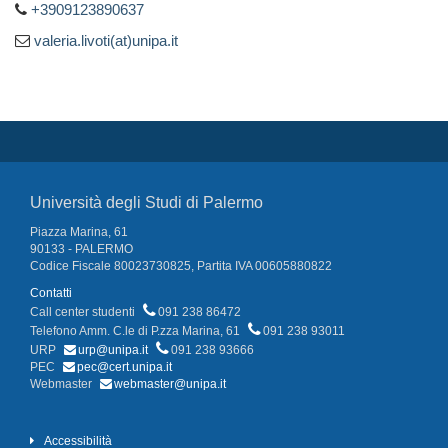
+3909123890637
valeria.livoti(at)unipa.it
Università degli Studi di Palermo
Piazza Marina, 61
90133 - PALERMO
Codice Fiscale 80023730825, Partita IVA 00605880822
Contatti
Call center studenti
091 238 86472
Telefono Amm. C.le di P.zza Marina, 61
091 238 93011
URP
urp@unipa.it
091 238 93666
PEC
pec@cert.unipa.it
Webmaster
webmaster@unipa.it
Accessibilità