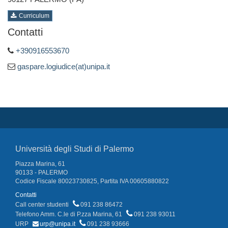
Curriculum
Contatti
+390916553670
gaspare.logiudice(at)unipa.it
Università degli Studi di Palermo
Piazza Marina, 61
90133 - PALERMO
Codice Fiscale 80023730825, Partita IVA 00605880822
Contatti
Call center studenti
091 238 86472
Telefono Amm. C.le di P.zza Marina, 61
091 238 93011
URP
urp@unipa.it
091 238 93666