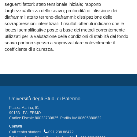
seguenti fattori: stato tensionale iniziale; rapporto
larghezza/altezza dello scavo; profondità di infissione dei
diaframmi; attrito terreno-diaframmi; dissipazione delle
sovrappressioni interstiziali. I risultati ottenuti indicano che le
ipotesi semplificative poste a base dei metodi correntemente
utilizzati per la valutazione delle condizioni di stabilità del fondo
scavo portano spesso a sopravvalutare notevolmente il
coefficiente di sicurezza.
Università degli Studi di Palermo
Piazza Marina, 61
90133 - PALERMO
Codice Fiscale 80023730825, Partita IVA 00605880822
Contatti
Call center studenti
091 238 86472