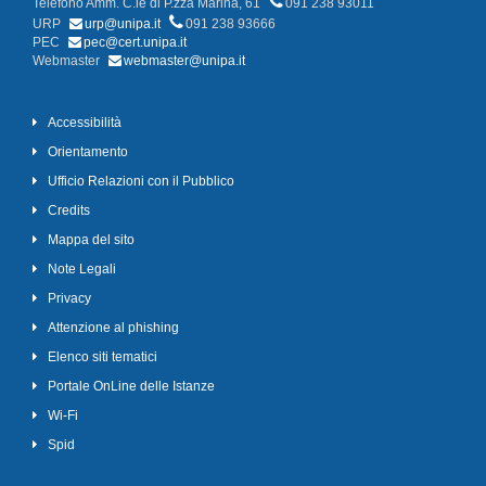
Telefono Amm. C.le di P.zza Marina, 61
091 238 93011
URP
urp@unipa.it
091 238 93666
PEC
pec@cert.unipa.it
Webmaster
webmaster@unipa.it
Accessibilità
Orientamento
Ufficio Relazioni con il Pubblico
Credits
Mappa del sito
Note Legali
Privacy
Attenzione al phishing
Elenco siti tematici
Portale OnLine delle Istanze
Wi-Fi
Spid