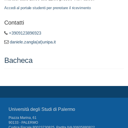
Accedi al portale studenti per prenotare il ricevimento
Contatti
+3909123896923
daniele.zangla(at)unipa.it
Bacheca
Università degli Studi di Palermo
Piazza Marina, 61
90133 - PALERMO
Codice Fiscale 80023730825, Partita IVA 00605880822