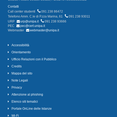
Contatti
Call center studenti
091 238 86472
Telefono Amm. C.le di P.zza Marina, 61
091 238 93011
URP
urp@unipa.it
091 238 93666
PEC
pec@cert.unipa.it
Webmaster
webmaster@unipa.it
Accessibilità
Orientamento
Ufficio Relazioni con il Pubblico
Credits
Mappa del sito
Note Legali
Privacy
Attenzione al phishing
Elenco siti tematici
Portale OnLine delle Istanze
Wi-Fi