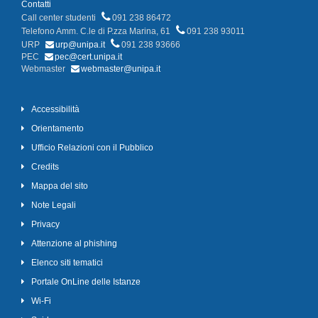
Contatti
Call center studenti
091 238 86472
Telefono Amm. C.le di P.zza Marina, 61
091 238 93011
URP
urp@unipa.it
091 238 93666
PEC
pec@cert.unipa.it
Webmaster
webmaster@unipa.it
Accessibilità
Orientamento
Ufficio Relazioni con il Pubblico
Credits
Mappa del sito
Note Legali
Privacy
Attenzione al phishing
Elenco siti tematici
Portale OnLine delle Istanze
Wi-Fi