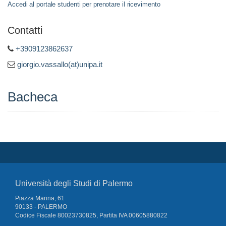
Accedi al portale studenti per prenotare il ricevimento
Contatti
+3909123862637
giorgio.vassallo(at)unipa.it
Bacheca
Università degli Studi di Palermo
Piazza Marina, 61
90133 - PALERMO
Codice Fiscale 80023730825, Partita IVA 00605880822