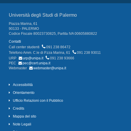
Università degli Studi di Palermo
Piazza Marina, 61
90133 - PALERMO
Codice Fiscale 80023730825, Partita IVA 00605880822
Contatti
Call center studenti
091 238 86472
Telefono Amm. C.le di P.zza Marina, 61
091 238 93011
URP
urp@unipa.it
091 238 93666
PEC
pec@cert.unipa.it
Webmaster
webmaster@unipa.it
Accessibilità
Orientamento
Ufficio Relazioni con il Pubblico
Credits
Mappa del sito
Note Legali