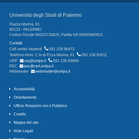
Università degli Studi di Palermo
Piazza Marina, 61
90133 - PALERMO
Codice Fiscale 80023730825, Partita IVA 00605880822
Contatti
Call center studenti
091 238 86472
Telefono Amm. C.le di P.zza Marina, 61
091 238 93011
URP
urp@unipa.it
091 238 93666
PEC
pec@cert.unipa.it
Webmaster
webmaster@unipa.it
Accessibilità
Orientamento
Ufficio Relazioni con il Pubblico
Credits
Mappa del sito
Note Legali