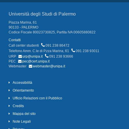
Università degli Studi di Palermo
Piazza Marina, 61
90133 - PALERMO
Codice Fiscale 80023730825, Partita IVA 00605880822
Contatti
Call center studenti
091 238 86472
Telefono Amm. C.le di P.zza Marina, 61
091 238 93011
URP
urp@unipa.it
091 238 93666
PEC
pec@cert.unipa.it
Webmaster
webmaster@unipa.it
Accessibilità
Orientamento
Ufficio Relazioni con il Pubblico
Credits
Mappa del sito
Note Legali