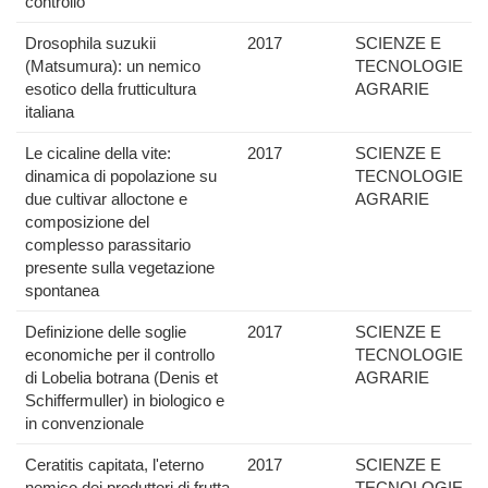
controllo
Drosophila suzukii
2017
SCIENZE E
(Matsumura): un nemico
TECNOLOGIE
esotico della frutticultura
AGRARIE
italiana
Le cicaline della vite:
2017
SCIENZE E
dinamica di popolazione su
TECNOLOGIE
due cultivar alloctone e
AGRARIE
composizione del
complesso parassitario
presente sulla vegetazione
spontanea
Definizione delle soglie
2017
SCIENZE E
economiche per il controllo
TECNOLOGIE
di Lobelia botrana (Denis et
AGRARIE
Schiffermuller) in biologico e
in convenzionale
Ceratitis capitata, l'eterno
2017
SCIENZE E
nemico dei produttori di frutta
TECNOLOGIE