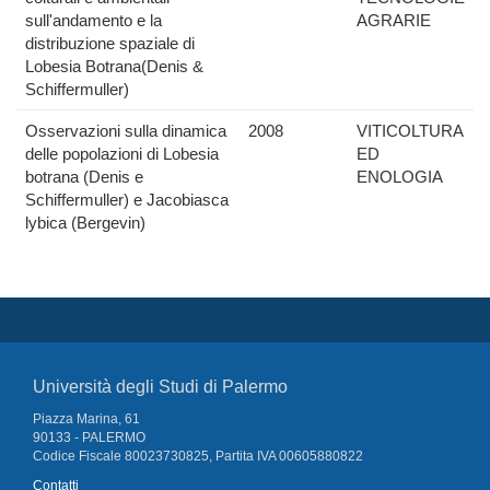
sull'andamento e la
AGRARIE
distribuzione spaziale di
Lobesia Botrana(Denis &
Schiffermuller)
Osservazioni sulla dinamica
2008
VITICOLTURA
delle popolazioni di Lobesia
ED
botrana (Denis e
ENOLOGIA
Schiffermuller) e Jacobiasca
lybica (Bergevin)
Università degli Studi di Palermo
Piazza Marina, 61
90133 - PALERMO
Codice Fiscale 80023730825, Partita IVA 00605880822
Contatti