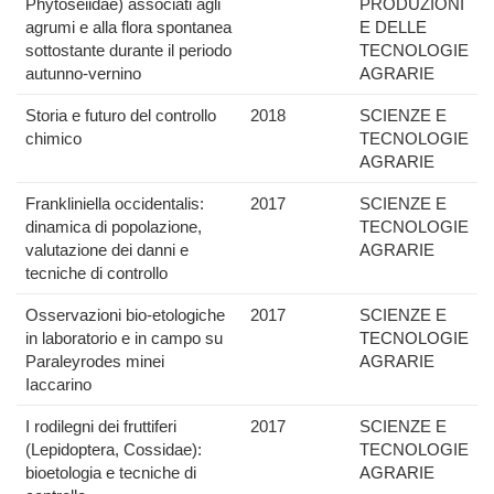
Phytoseiidae) associati agli
PRODUZIONI
agrumi e alla flora spontanea
E DELLE
sottostante durante il periodo
TECNOLOGIE
autunno-vernino
AGRARIE
Storia e futuro del controllo
2018
SCIENZE E
chimico
TECNOLOGIE
AGRARIE
Frankliniella occidentalis:
2017
SCIENZE E
dinamica di popolazione,
TECNOLOGIE
valutazione dei danni e
AGRARIE
tecniche di controllo
Osservazioni bio-etologiche
2017
SCIENZE E
in laboratorio e in campo su
TECNOLOGIE
Paraleyrodes minei
AGRARIE
Iaccarino
I rodilegni dei fruttiferi
2017
SCIENZE E
(Lepidoptera, Cossidae):
TECNOLOGIE
bioetologia e tecniche di
AGRARIE