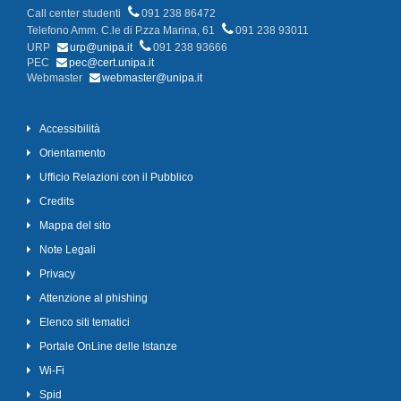
Call center studenti
091 238 86472
Telefono Amm. C.le di P.zza Marina, 61
091 238 93011
URP
urp@unipa.it
091 238 93666
PEC
pec@cert.unipa.it
Webmaster
webmaster@unipa.it
Accessibilità
Orientamento
Ufficio Relazioni con il Pubblico
Credits
Mappa del sito
Note Legali
Privacy
Attenzione al phishing
Elenco siti tematici
Portale OnLine delle Istanze
Wi-Fi
Spid