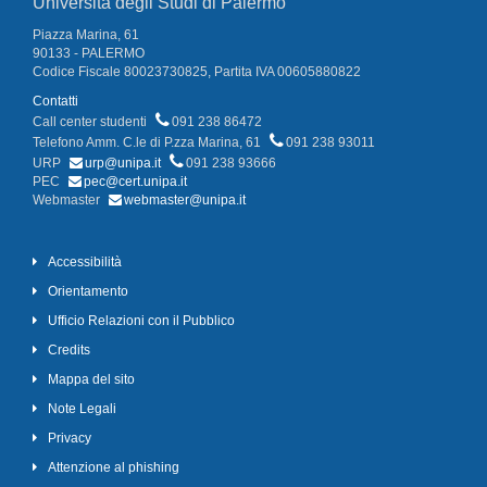
Università degli Studi di Palermo
Piazza Marina, 61
90133 - PALERMO
Codice Fiscale 80023730825, Partita IVA 00605880822
Contatti
Call center studenti
091 238 86472
Telefono Amm. C.le di P.zza Marina, 61
091 238 93011
URP
urp@unipa.it
091 238 93666
PEC
pec@cert.unipa.it
Webmaster
webmaster@unipa.it
Accessibilità
Orientamento
Ufficio Relazioni con il Pubblico
Credits
Mappa del sito
Note Legali
Privacy
Attenzione al phishing