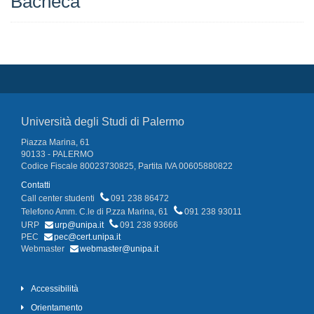
Bacheca
Università degli Studi di Palermo
Piazza Marina, 61
90133 - PALERMO
Codice Fiscale 80023730825, Partita IVA 00605880822
Contatti
Call center studenti
091 238 86472
Telefono Amm. C.le di P.zza Marina, 61
091 238 93011
URP
urp@unipa.it
091 238 93666
PEC
pec@cert.unipa.it
Webmaster
webmaster@unipa.it
Accessibilità
Orientamento