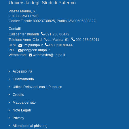
Università degli Studi di Palermo
Piazza Marina, 61
90133 - PALERMO
Codice Fiscale 80023730825, Partita IVA 00605880822
Contatti
Call center studenti
091 238 86472
Telefono Amm. C.le di P.zza Marina, 61
091 238 93011
URP
urp@unipa.it
091 238 93666
PEC
pec@cert.unipa.it
Webmaster
webmaster@unipa.it
Accessibilità
Orientamento
Ufficio Relazioni con il Pubblico
Credits
Mappa del sito
Note Legali
Privacy
Attenzione al phishing