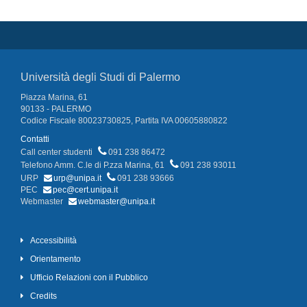
Università degli Studi di Palermo
Piazza Marina, 61
90133 - PALERMO
Codice Fiscale 80023730825, Partita IVA 00605880822
Contatti
Call center studenti
091 238 86472
Telefono Amm. C.le di P.zza Marina, 61
091 238 93011
URP
urp@unipa.it
091 238 93666
PEC
pec@cert.unipa.it
Webmaster
webmaster@unipa.it
Accessibilità
Orientamento
Ufficio Relazioni con il Pubblico
Credits