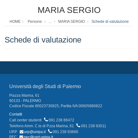
MARIA SERGIO
HOME
Persone
...
MARIA SERGIO
Schede di valutazione
Schede di valutazione
Università degli Studi di Palermo
Piazza Marina, 61
90133 - PALERMO
Codice Fiscale 80023730825, Partita IVA 00605880822
Contatti
Call center studenti
091 238 86472
Telefono Amm. C.le di P.zza Marina, 61
091 238 93011
URP
urp@unipa.it
091 238 93666
PEC
pec@cert.unipa.it