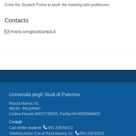
Enter the Student Portal to book the meeting with professors
Contacts
maria.sergio(at)unipa.it
Università degli Studi di Palermo
Piazza Marina, 61
90133 - PALERMO
Codice Fiscale 80023730825, Partita IVA 00605880822
Contatti
Call center studenti
091 238 86472
Telefono Amm. C.le di P.zza Marina, 61
091 238 93011