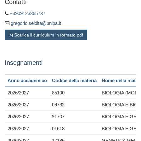
Contatti
+3909123865737
gregorio.seidita@unipa.it
Scarica il curriculum in formato pdf
Insegnamenti
Anno accademico
Codice della materia
Nome della mater
2026/2027
85100
BIOLOGIA (MOD
2026/2027
09732
BIOLOGIA E BIOCH
2026/2027
91707
BIOLOGIA E GEN
2026/2027
01618
BIOLOGIA E GENE
2026/2027
17136
GENETICA MEDI