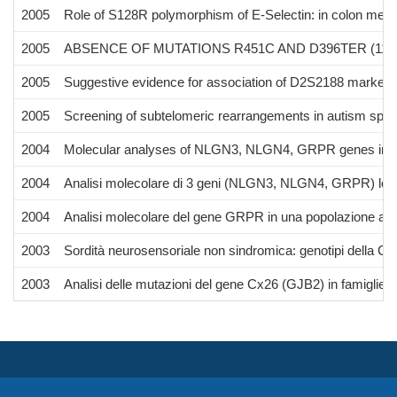
2005
Role of S128R polymorphism of E-Selectin: in colon meta
2005
ABSENCE OF MUTATIONS R451C AND D396TER (1186
2005
Suggestive evidence for association of D2S2188 marker (2q
2005
Screening of subtelomeric rearrangements in autism spectrum
2004
Molecular analyses of NLGN3, NLGN4, GRPR genes in a Si
2004
Analisi molecolare di 3 geni (NLGN3, NLGN4, GRPR) locali
2004
Analisi molecolare del gene GRPR in una popolazione autis
2003
Sordità neurosensoriale non sindromica: genotipi della Cx2
2003
Analisi delle mutazioni del gene Cx26 (GJB2) in famiglie 