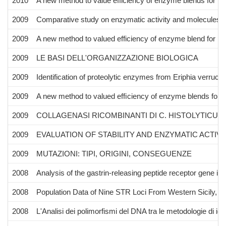
2010
A new method to value efficiency of enzyme blends for pa
2009
Comparative study on enzymatic activity and molecules sta
2009
A new method to valued efficiency of enzyme blend for pa
2009
LE BASI DELL'ORGANIZZAZIONE BIOLOGICA
2009
Identification of proteolytic enzymes from Eriphia verruc
2009
A new method to valued efﬁciency of enzyme blends for p
2009
COLLAGENASI RICOMBINANTI DI C. HISTOLYTICU
2009
EVALUATION OF STABILITY AND ENZYMATIC ACTIV
2009
MUTAZIONI: TIPI, ORIGINI, CONSEGUENZE
2008
Analysis of the gastrin-releasing peptide receptor gene in 
2008
Population Data of Nine STR Loci From Western Sicily, Ita
2008
L'Analisi dei polimorfismi del DNA tra le metodologie di ident