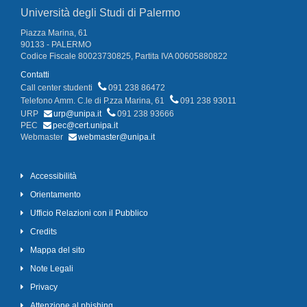
Università degli Studi di Palermo
Piazza Marina, 61
90133 - PALERMO
Codice Fiscale 80023730825, Partita IVA 00605880822
Contatti
Call center studenti
091 238 86472
Telefono Amm. C.le di P.zza Marina, 61
091 238 93011
URP
urp@unipa.it
091 238 93666
PEC
pec@cert.unipa.it
Webmaster
webmaster@unipa.it
Accessibilità
Orientamento
Ufficio Relazioni con il Pubblico
Credits
Mappa del sito
Note Legali
Privacy
Attenzione al phishing