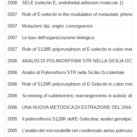
2008
SELE (selectin E, endothelial adhesion molecule 1)
2007
Role of E-selectin in the modulation of metastatic phenot
2007
Mutazioni: tipi, origini, conseguenze
2007
Le basi dell'organizzazione biologica
2007
Role of S128R polymorphism of E-selectin in colon metas
2006
ANALISI DI POLIMORFISIMI STR NELLA SICILIA OC
2006
Analisi di Polimorfismi STR nella Sicilia Occidentale
2006
Role of S128R polymorphism of E-Selectin in colon metas
2006
Screening of subtelomeric rearrangements in autistic disord
2006
UNA NUOVA METODICA DI ESTRAZIONE DEL DNA P
2005
Il polimorfismo S128R dell’E-Selectina: analisi genotipica e
2005
L’analisi dei microsatelliti nel condensato aereo polmona