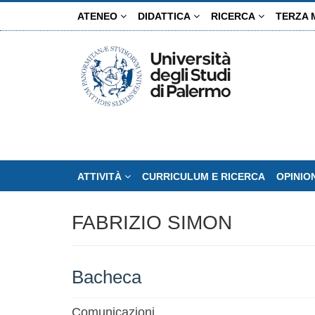
Salta
ATENEO
DIDATTICA
RICERCA
TERZA 
al
contenuto
principale
ATTIVITÀ
CURRICULUM E RICERCA
OPINIO
FABRIZIO SIMON
Bacheca
Comunicazioni