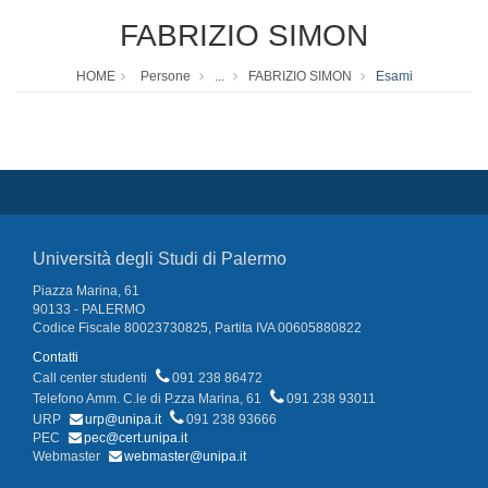
FABRIZIO SIMON
HOME
Persone
...
FABRIZIO SIMON
Esami
Università degli Studi di Palermo
Piazza Marina, 61
90133 - PALERMO
Codice Fiscale 80023730825, Partita IVA 00605880822
Contatti
Call center studenti
091 238 86472
Telefono Amm. C.le di P.zza Marina, 61
091 238 93011
URP
urp@unipa.it
091 238 93666
PEC
pec@cert.unipa.it
Webmaster
webmaster@unipa.it