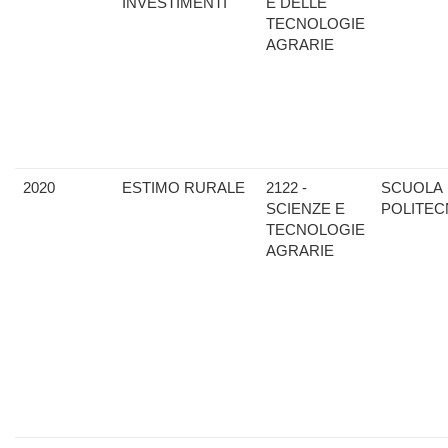
INVESTIMENTI
E DELLE
TECNOLOGIE
AGRARIE
2020
ESTIMO RURALE
2122 -
SCUOLA
SCIENZE E
POLITEC
TECNOLOGIE
AGRARIE