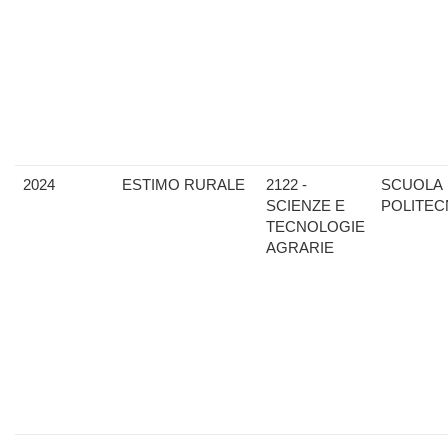
2024
ESTIMO RURALE
2122 -
SCUOLA
SCIENZE E
POLITEC
TECNOLOGIE
AGRARIE