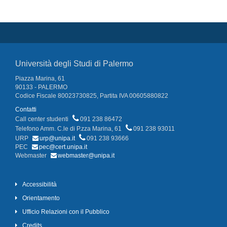
Università degli Studi di Palermo
Piazza Marina, 61
90133 - PALERMO
Codice Fiscale 80023730825, Partita IVA 00605880822
Contatti
Call center studenti
091 238 86472
Telefono Amm. C.le di P.zza Marina, 61
091 238 93011
URP
urp@unipa.it
091 238 93666
PEC
pec@cert.unipa.it
Webmaster
webmaster@unipa.it
Accessibilità
Orientamento
Ufficio Relazioni con il Pubblico
Credits