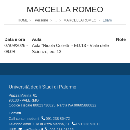
MARCELLA ROMEO
HOME
Persone
...
MARCELLA ROMEO
Esami
Data e ora
Aula
Note
07/09/2026 -
Aula "Nicola Colletti" - ED.13 - Viale delle
09:09
Scienze, ed. 13
Università degli Studi di Palermo
Piazza Marina, 61
90133 - PALERMO
Codice Fiscale 80023730825, Partita IVA 00605880822
Contatti
Call center studenti
091 238 86472
Telefono Amm. C.le di P.zza Marina, 61
091 238 93011
URP
urp@unipa.it
091 238 93666