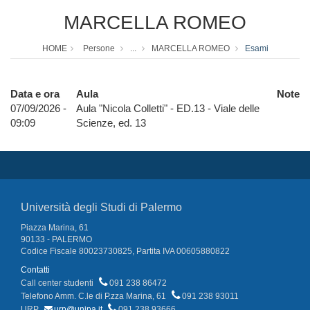
MARCELLA ROMEO
HOME
Persone
...
MARCELLA ROMEO
Esami
Data e ora
Aula
Note
07/09/2026 -
Aula "Nicola Colletti" - ED.13 - Viale delle
09:09
Scienze, ed. 13
Università degli Studi di Palermo
Piazza Marina, 61
90133 - PALERMO
Codice Fiscale 80023730825, Partita IVA 00605880822
Contatti
Call center studenti
091 238 86472
Telefono Amm. C.le di P.zza Marina, 61
091 238 93011
URP
urp@unipa.it
091 238 93666