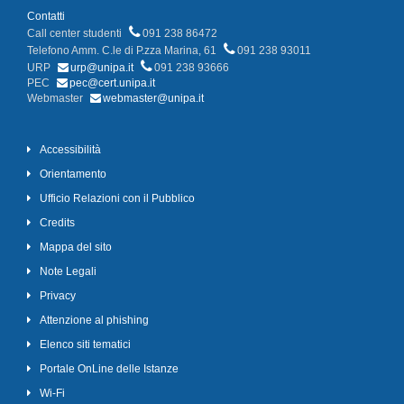
Contatti
Call center studenti
091 238 86472
Telefono Amm. C.le di P.zza Marina, 61
091 238 93011
URP
urp@unipa.it
091 238 93666
PEC
pec@cert.unipa.it
Webmaster
webmaster@unipa.it
Accessibilità
Orientamento
Ufficio Relazioni con il Pubblico
Credits
Mappa del sito
Note Legali
Privacy
Attenzione al phishing
Elenco siti tematici
Portale OnLine delle Istanze
Wi-Fi