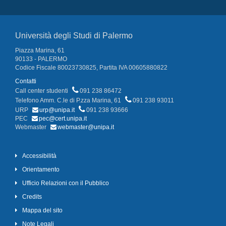
Università degli Studi di Palermo
Piazza Marina, 61
90133 - PALERMO
Codice Fiscale 80023730825, Partita IVA 00605880822
Contatti
Call center studenti
091 238 86472
Telefono Amm. C.le di P.zza Marina, 61
091 238 93011
URP
urp@unipa.it
091 238 93666
PEC
pec@cert.unipa.it
Webmaster
webmaster@unipa.it
Accessibilità
Orientamento
Ufficio Relazioni con il Pubblico
Credits
Mappa del sito
Note Legali